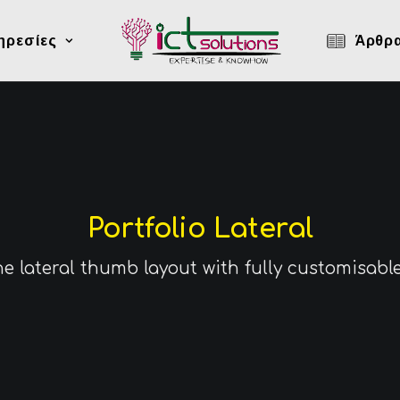
ηρεσίες
Άρθρ
Portfolio Lateral
he lateral thumb layout with fully customisabl