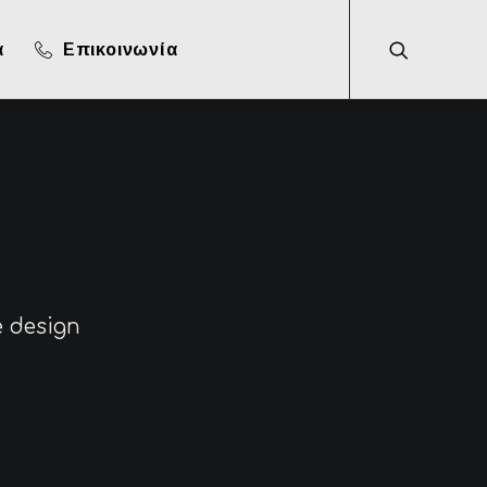
α
Επικοινωνία
e design