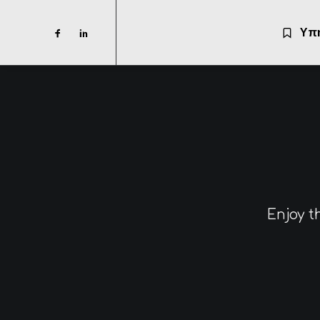
Υπ
Enjoy t