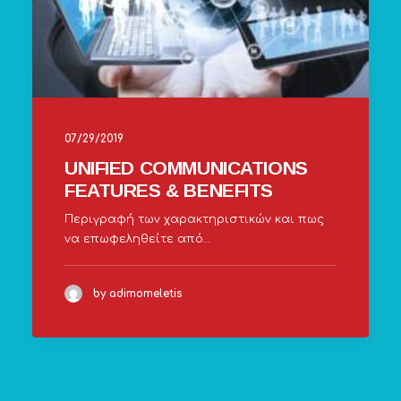
07/29/2019
UNIFIED COMMUNICATIONS
FEATURES & BENEFITS
Περιγραφή των χαρακτηριστικών και πως
να επωφεληθείτε από…
by adimomeletis