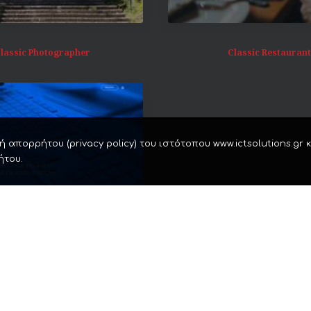
lassic Photographer
Classic Restaurant
 απορρήτου (privacy policy) του ιστότοπου www.ictsolutions.gr 
ήτου.
Classic Consultants