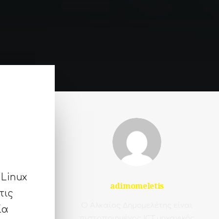
 Linux
adimomeletis
τις
Ο Αλκαίος Δημομελέτης είναι
ία
πιστοποιημένος ICT μηχανικός