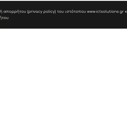
 απορρήτου (privacy policy) του ιστότοπου www.ictsolutions.gr 
ήτου.
re
0
oprietary vs Open
urce IP PBX’s
ει γενικότερα σύγχυση στην επιλογή λογισμ
τού κώδικα. Στην ουσία, αφορά χάραξη στρατ
υποδομή ICT της κάθε……