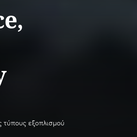
e,
y
ς τύπους εξοπλισμού