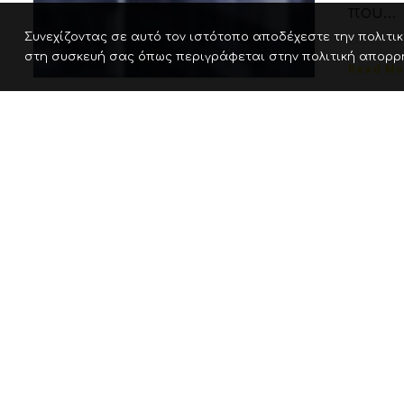
που…
Συνεχίζοντας σε αυτό τον ιστότοπο αποδέχεστε την πολιτική
στη συσκευή σας όπως περιγράφεται στην πολιτική απορρ
Read Mo
07/29/202
Pr
so
Υπάρχ
ανοιχ
στην 