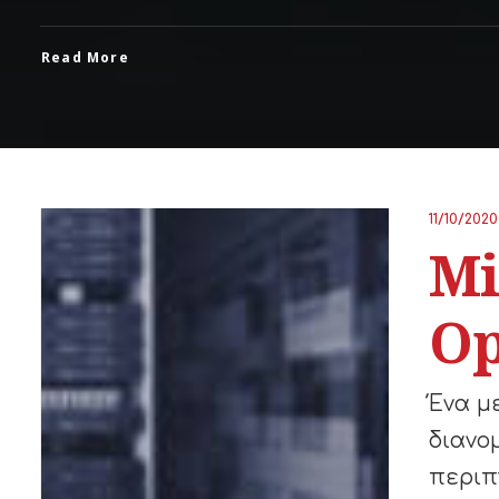
Read More
11/10/2020
Mi
Op
Ένα μ
διανο
περιπ