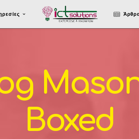
ηρεσίες
Άρθρ
log Mason
Boxed