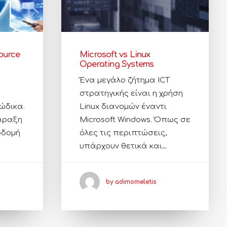
ource
Microsoft vs Linux
Operating Systems
Ένα μεγάλο ζήτημα ICT
στρατηγικής είναι η χρήση
κώδικα.
Linux διανομών έναντι
άραξη
Microsoft Windows. Όπως σε
οδομή
όλες τις περιπτώσεις,
υπάρχουν θετικά και…
by adimomeletis