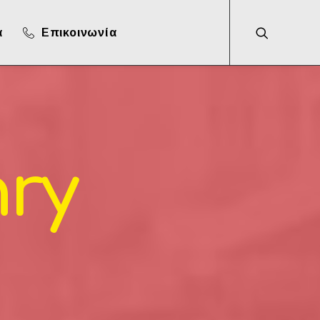
α
Επικοινωνία
ry