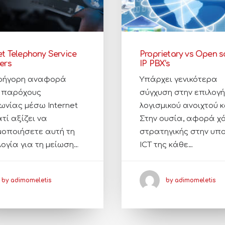
et Telephony Service
Proprietary vs Open s
ers
IP PBX’s
ρήγορη αναφορά
Υπάρχει γενικότερα
 παρόχους
σύγχυση στην επιλογή
ωνίας μέσω Internet
λογισμικού ανοιχτού 
ατί αξίζει να
Στην ουσία, αφορά χ
μοποιήσετε αυτή τη
στρατηγικής στην υπ
λογία για τη μείωση…
ICT της κάθε…
by adimomeletis
by adimomeletis