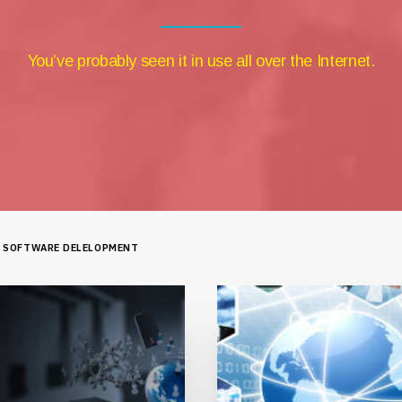
You’ve probably seen it in use all over the Internet.
SOFTWARE DELELOPMENT